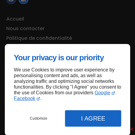
Accueil
Nous contacter
Politique de confidentialité
Plan du site
Your privacy is our priority
We use Cookies to improve user experience by
Haut de page
personalising content and ads, as well as
analyzing traffic and optimizing social networks
functionalities. By clicking "I Agree" you consent to
the use of Cookies from our providers
Google
Facebook
.
I AGREE
Customize