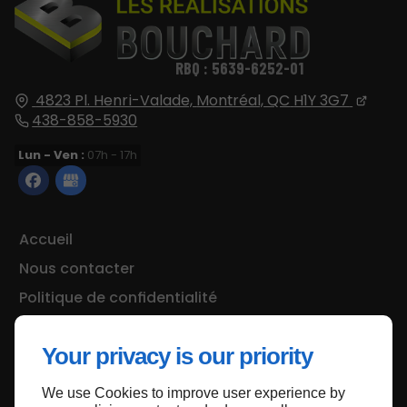
RBQ : 5639-6252-01
4823 Pl. Henri-Valade,
Montréal, QC
H1Y 3G7
438-858-5930
Lun - Ven :
07h - 17h
Accueil
Nous contacter
Politique de confidentialité
Plan du site
Your privacy is our priority
We use Cookies to improve user experience by
Haut de page