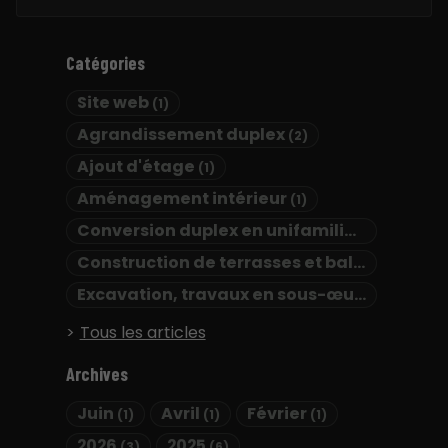
Catégories
Site web
(1)
Agrandissement duplex
(2)
Ajout d'étage
(1)
Aménagement intérieur
(1)
Conversion duplex en unifamilial
(2)
Construction de terrasses et balcons
(1)
Excavation, travaux en sous-œuvre, drains français, membrane d'étanchéité et coffrage isolant
Tous les articles
Archives
Juin
Avril
Février
(1)
(1)
(1)
2026
2025
(3)
(6)