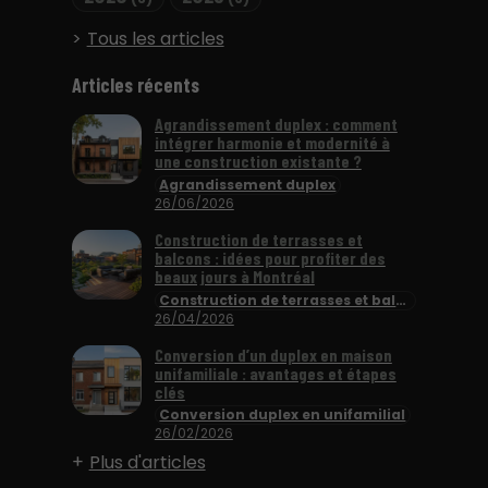
Tous les articles
Articles récents
Agrandissement duplex : comment
intégrer harmonie et modernité à
une construction existante ?
Agrandissement duplex
26/06/2026
Construction de terrasses et
balcons : idées pour profiter des
beaux jours à Montréal
Construction de terrasses et balcons
26/04/2026
Conversion d’un duplex en maison
unifamiliale : avantages et étapes
clés
Conversion duplex en unifamilial
26/02/2026
Plus d'articles