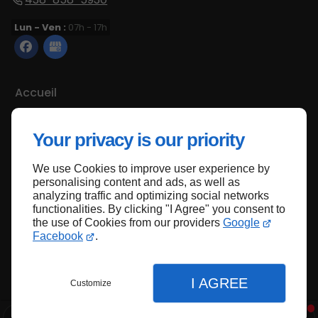
Lun - Ven :
07h - 17h
Accueil
Nous contacter
Your privacy is our priority
Politique de confidentialité
Plan du site
We use Cookies to improve user experience by
personalising content and ads, as well as
analyzing traffic and optimizing social networks
functionalities. By clicking "I Agree" you consent to
Haut de page
the use of Cookies from our providers
Google
Facebook
.
I AGREE
Customize