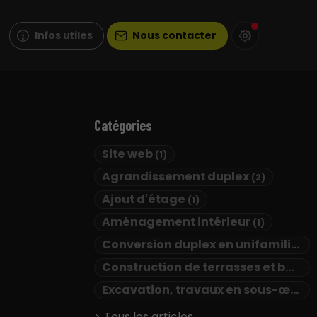
Infos utiles
Nous contacter
Catégories
Site web
(1)
Agrandissement duplex
(2)
Ajout d'étage
(1)
Aménagement intérieur
(1)
Conversion duplex en unifamilial
(2
Construction de terrasses et balcons
Excavation, travaux en sous-œuvre, drains français, membrane d'étanchéité et coffrage isolant
Tous les articles