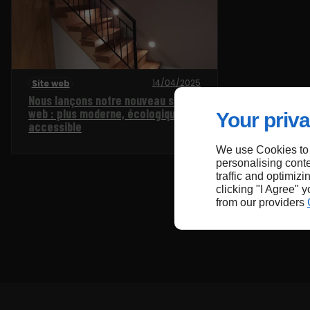
14/04/2025
Site web
Nous lançons notre nouveau site
web : plus moderne, écologique et
Your priva
accessible
We use Cookies to
personalising conte
traffic and optimizi
clicking "I Agree" 
from our providers