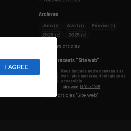
Archives
Juin
Avril
Février
(1)
(1)
(1)
2026
2025
(3)
(6)
Tous les articles
Articles récents "Site web"
I AGREE
Nous lançons notre nouveau site
web : plus moderne, écologique et
accessible
14/04/2025
Site web
Plus d'articles "Site web"