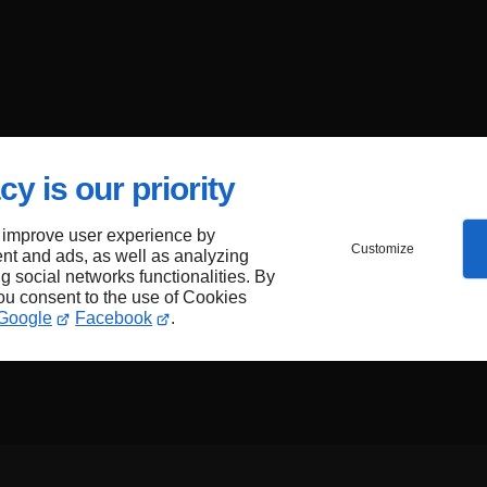
cy is our priority
 improve user experience by
Customize
nt and ads, as well as analyzing
ng social networks functionalities. By
you consent to the use of Cookies
Google
Facebook
.